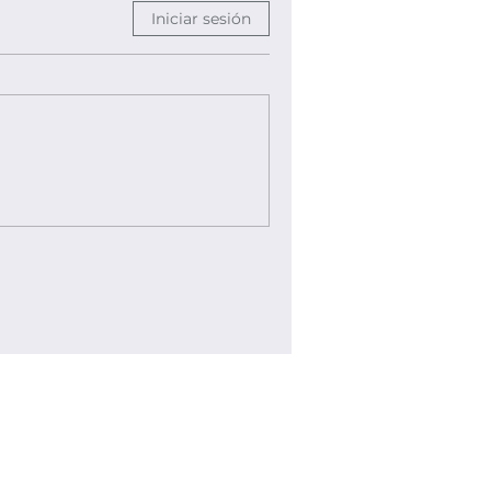
Iniciar sesión
Política de Troca e Reembolso
Política de Entrega
Termo de Publicação