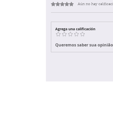
Obtuvo 0 de 5 estrellas.
Aún no hay calificac
Agrega una calificación
Queremos saber sua opinião 
Início
Nova página
Coletâneas
Submissões