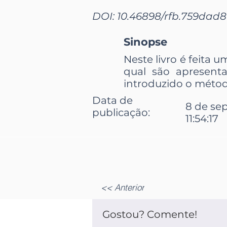
DOI: 10.46898/rfb.
759dad8f
Sinopse
Neste livro é feita 
qual são apresent
introduzido o métod
Data de
8 de sep
publicação:
11:54:17
<< Anterior
Gostou? Comente!