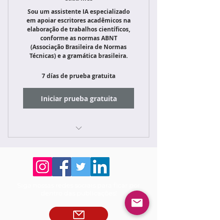
Sou um assistente IA especializado
em apoiar escritores acadêmicos na
elaboração de trabalhos científicos,
conforme as normas ABNT
(Associação Brasileira de Normas
Técnicas) e a gramática brasileira.
7 días de prueba gratuita
Iniciar prueba gratuita
Normas ABNT (atualizada)
Revisão Ortográfica e
Gramatical
Siga nossas redes sociais para ficar por
dentro das publicações!
Organização de Conteúdo