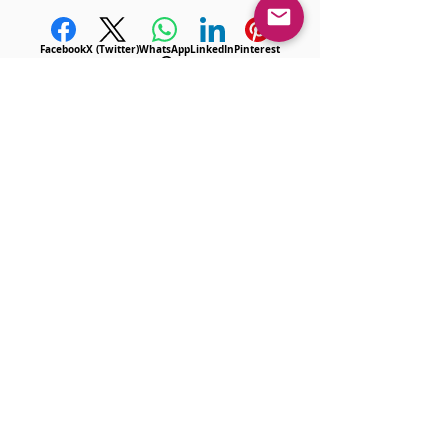
Facebook
X (Twitter)
WhatsApp
LinkedIn
Pinterest
Copiar enlace
<< Anterior
Próximo >>
Gostou?
Iniciar sesión
Comente!
Queremos saber sua opinião sobre a publicação!
Comparte lo que piensas
Sé el primero en escribir un comentario.