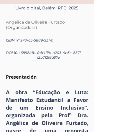
Livro digital, Belém: RFB, 2025
Angélica de Oliveira Furtado
(Organizadora)
ISBN nº
978-65-5889-931-0
DOI
10.46898
/rfb.
fbb411fc-b203-4b3c-857f-
f2b712f8d97e
Presentación
A obra “Educação e Luta:
Manifesto Estudantil a Favor
de um Ensino Inclusivo”,
organizada pela Profª Dra.
Angélica de Oliveira Furtado,
nasce de uma proposta