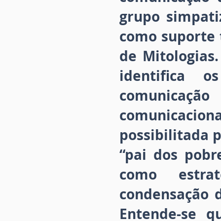
grupo simpati
como suporte t
de Mitologias
identifica 
comunicação
comunicaciona
possibilitada 
“pai dos pobr
como estrat
condensação d
Entende-se q