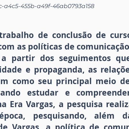
c-a4c5-455b-a49f-46ab0793a158
trabalho de conclusão de curs
 com as políticas de comunicação
s a partir dos seguimentos q
idade e propaganda, as relaçõe
em como seu principal meio de
ivando estudar e compreend
a Era Vargas, a pesquisa realiz
época, pesquisando, além d
de Vargas, a política de comu