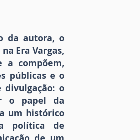
o da autora, o
 na Era Vargas,
ue a compõem,
s públicas e o
 divulgação: o
er o papel da
a um histórico
a política de
nicação de um