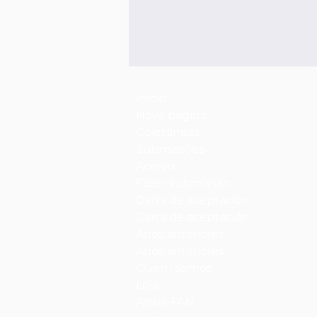
Início
Nova página
Coletâneas
Submissões
Acervo
Fazer submissão
Carta de aceptación
Carta de aceptación
Anos anteriores
Anos anteriores
Quem somos
Loja
Anais-FAN