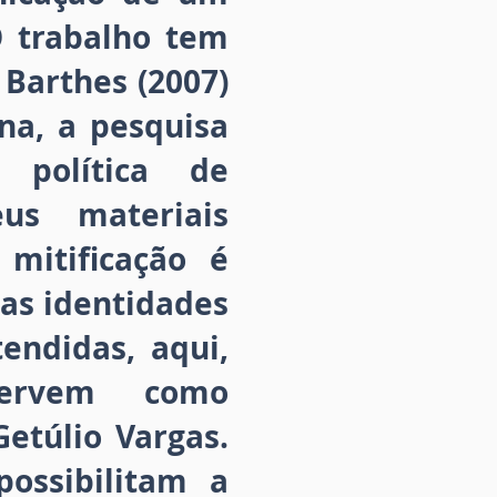
O trabalho tem
 Barthes (2007)
na, a pesquisa
 política de
us materiais
 mitificação é
das identidades
endidas, aqui,
 servem como
etúlio Vargas.
ossibilitam a