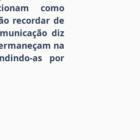
ncionam como
ão recordar de
omunicação diz
 permaneçam na
ndindo-as por