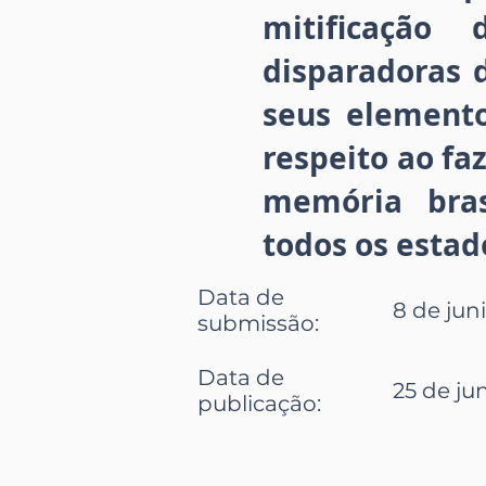
mitificação
disparadoras 
seus elemento
respeito ao f
memória bras
todos os estado
Data de
8 de juni
submissão
:
Data de
25 de jun
publicação
: