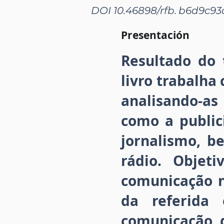
DOI 10.46898/rfb.
b6d9c93
Presentación
Resultado do 
livro trabalha
analisando-a
como a public
jornalismo, b
rádio. Objet
comunicação n
da referida 
comunicação 