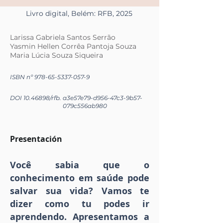
Livro digital, Belém: RFB, 2025
Larissa Gabriela Santos Serrão
Yasmin Hellen Corrêa Pantoja Souza
Maria Lúcia Souza Siqueira
ISBN nº
978-65-5337-057-9
DOI
10.46898
/rfb.
a3e57e79-d956-47c3-9b57-
079c556ab980
Presentación
Você sabia que o
conhecimento em saúde pode
salvar sua vida? Vamos te
dizer como tu podes ir
aprendendo. Apresentamos a