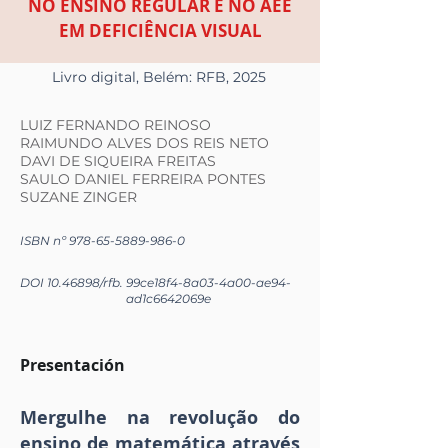
NO ENSINO REGULAR E NO AEE
EM DEFICIÊNCIA VISUAL
Livro digital, Belém: RFB, 2025
LUIZ FERNANDO REINOSO
RAIMUNDO ALVES DOS REIS NETO
DAVI DE SIQUEIRA FREITAS
SAULO DANIEL FERREIRA PONTES
SUZANE ZINGER
ISBN nº
978-65-5889-986-0
DOI
10.46898
/rfb.
99ce18f4-8a03-4a00-ae94-
ad1c6642069e
Presentación
Mergulhe na revolução do
ensino de matemática através