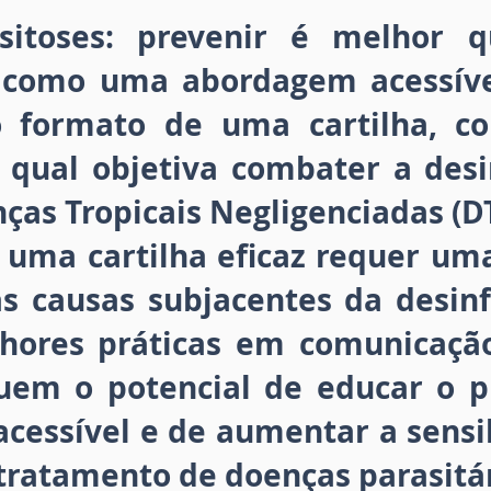
asitoses: prevenir é melhor q
e como uma abordagem acessív
o formato de uma cartilha, c
a qual objetiva combater a de
ças Tropicais Negligenciadas (D
 uma cartilha eficaz requer u
s causas subjacentes da desi
hores práticas em comunicação
suem o potencial de educar o 
acessível e de aumentar a sensi
tratamento de doenças parasitár