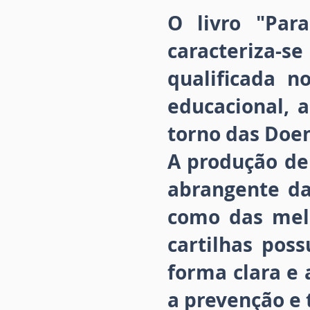
O livro "Par
caracteriza-s
qualificada n
educacional, 
torno das Doen
A produção de
abrangente da
como das mel
cartilhas pos
forma clara e 
a prevenção e 