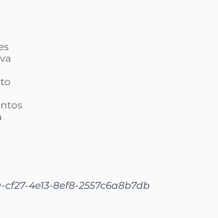
es
lva
nto
antos
a
-cf27-4e13-8ef8-2557c6a8b7db