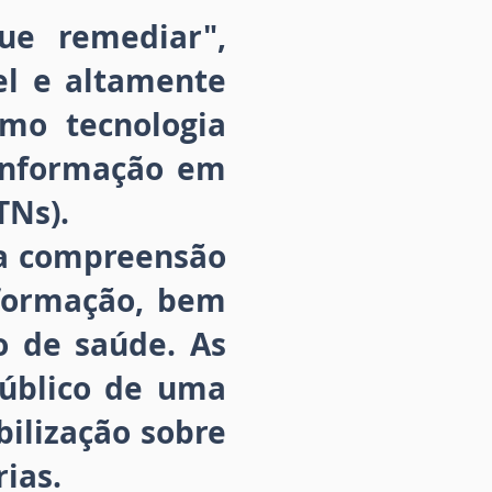
ue remediar",
el e altamente
omo tecnologia
sinformação em
TNs).
ma compreensão
nformação, bem
 de saúde. As
público de uma
bilização sobre
ias.