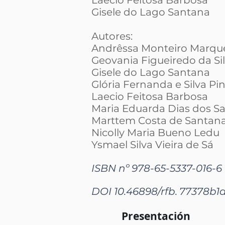
Gisele do Lago Santana
Autores:
Andrêssa Monteiro Marqu
Geovania Figueiredo da Si
Gisele do Lago Santana
Glória Fernanda e Silva Pi
Laecio Feitosa Barbosa
Maria Eduarda Dias dos S
Marttem Costa de Santan
Nicolly Maria Bueno Ledu
Ysmael Silva Vieira de Sá
ISBN nº 978-65-5337-016-6
DOI 10.46898/rfb.
77378b1a
Presentación