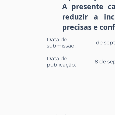
A presente ca
reduzir a in
precisas e conf
Data de
1 de sep
submissão
:
Data de
18 de se
publicação
: