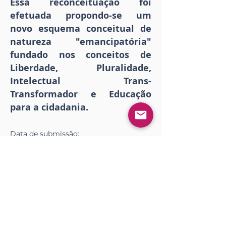
Essa reconceituação foi
efetuada propondo-se um
novo esquema conceitual de
natureza "emancipatória"
fundado nos conceitos de
Liberdade, Pluralidade,
Intelectual Trans-
Transformador e Educação
para a cidadania.
Data de
submissão
:
2 de abril de 2025 a las 15:43:01
Data de
publicação
:
13 de agosto de 2025 a las 15:00:00
Descargar