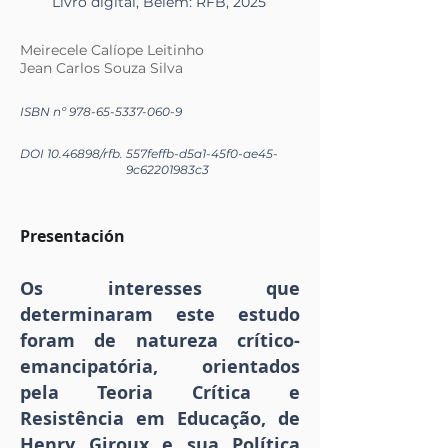
Livro digital, Belém: RFB, 2025
Meirecele Calíope Leitinho
Jean Carlos Souza Silva
ISBN nº
978-65-5337-060-9
DOI
10.46898
/rfb.
557feffb-d5a1-45f0-ae45-
9c62201983c3
Presentación
Os interesses que
determinaram este estudo
foram de natureza crítico-
emancipatória, orientados
pela Teoria Crítica e
Resistência em Educação, de
Henry Giroux e sua Política