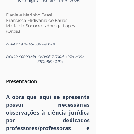
Livro digital, Belém: RFB, 2025
Daniele Marinho Brasil
Francisca Elidivânia de Farias
Maria do Socorro Nóbrega Lopes
(Orgs.)
ISBN nº
978-65-5889-935-8
DOI
10.46898
/rfb.
4d8e1f67-390d-427a-a98e-
350a86147d5e
Presentación
A obra que aqui se apresenta
possui necessárias
observações à ciência jurídica
por dedicados
professores/professoras e