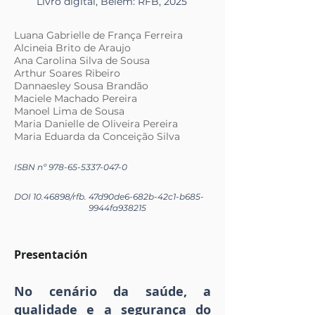
Livro digital, Belém: RFB, 2025
Luana Gabrielle de França Ferreira
Alcineia Brito de Araujo
Ana Carolina Silva de Sousa
Arthur Soares Ribeiro
Dannaesley Sousa Brandão
Maciele Machado Pereira
Manoel Lima de Sousa
Maria Danielle de Oliveira Pereira
Maria Eduarda da Conceição Silva
ISBN nº
978-65-5337-047-0
DOI
10.46898
/rfb.
47d90de6-682b-42c1-b685-
9944fa938215
Presentación
No cenário da saúde, a
qualidade e a segurança do