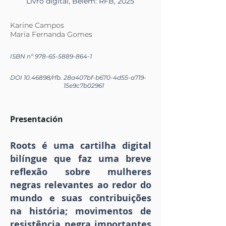
Livro digital, Belém: RFB, 2025
Karine Campos
Maria Fernanda Gomes
ISBN nº
978-65-5889-864-1
DOI
10.46898
/rfb.
28a407bf-b670-4d55-a719-
15e9c7b02961
Presentación
Roots é uma cartilha digital
bilíngue que faz uma breve
reflexão sobre mulheres
negras relevantes ao redor do
mundo e suas contribuições
na história; movimentos de
resistência negra importantes