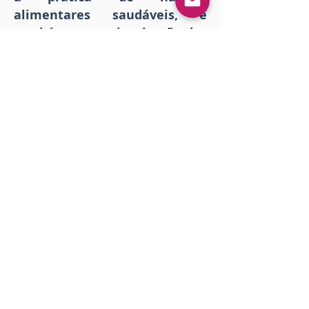
alimentares saudáveis, e
também a conscientização dos
pais a respeito.
Data de
submissão
:
16 de agosto de 2025 a las 0:09:23
Data de
publicação
:
Descargar
<< Anterior
Próximo >>