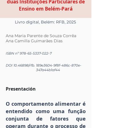
duas Instituições Particulares de
Ensino em Belém-Pará
Livro digital, Belém: RFB, 2025
Ana Maria Parente de Souza Corrêa
Ana Camilla Guimarães Dias
ISBN nº
978-65-5337-022-7
DOI
10.46898
/rfb.
189e3604-9f8f-486c-870e-
347a44b1af44
Presentación
O comportamento alimentar é
entendido como uma função
conjunta de fatores que
operam durante o processo de