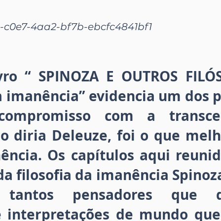
-c0e7-4aa2-bf7b-ebcfc4841bf1
ivro “ SPINOZA E OUTROS FILÓS
da imanência” evidencia um dos 
compromisso com a transcen
o diria Deleuze, foi o que melh
ência. Os capítulos aqui reunid
da filosofia da imanência Spino
tantos pensadores que d
 e interpretações de mundo qu