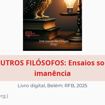
UTROS FILÓSOFOS: Ensaios sob
imanência
Livro digital, Belém: RFB, 2025
rg.)