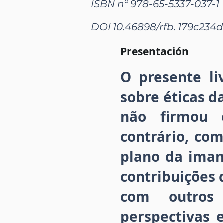
ISBN nº 978-65-5337-037-1
DOI 10.46898/rfb.
179c234d
Presentación
O presente l
sobre éticas 
não firmou 
contrário, com
plano da iman
contribuições 
com outros 
perspectivas