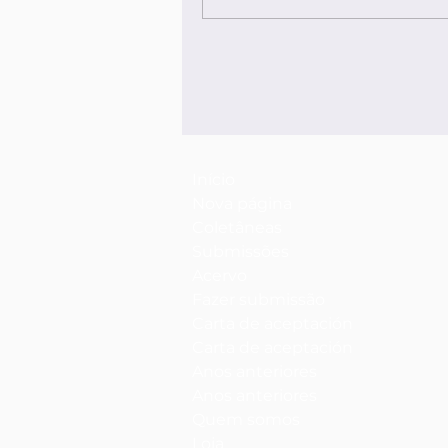
Início
Nova página
Coletâneas
Submissões
Acervo
Fazer submissão
Carta de aceptación
Carta de aceptación
Anos anteriores
Anos anteriores
Quem somos
Loja