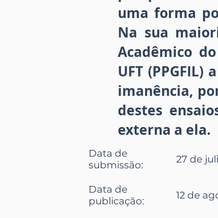
uma forma po
Na sua maiori
Acadêmico do
UFT (PPGFIL) a
imanência, por
destes ensai
externa a ela.
Data de
27 de jul
submissão
:
Data de
12 de ag
publicação
: