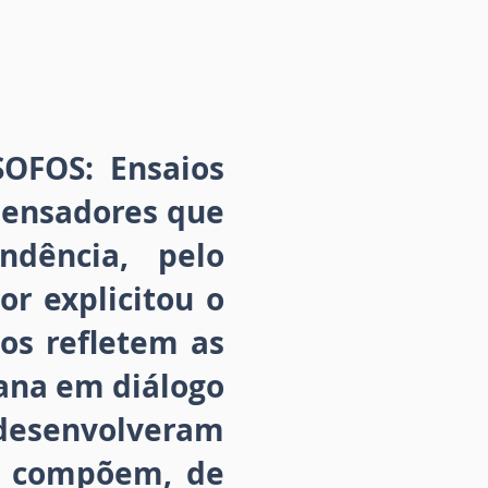
OFOS: Ensaios
pensadores que
dência, pelo
or explicitou o
os refletem as
zana em diálogo
esenvolveram
e compõem, de