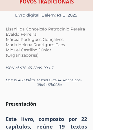
POVOS TRADICIONAIS
Livro digital, Belém: RFB, 2025
Lisanil da Conceição Patrocínio Pereira
Evaldo Ferreira
Márcia Rodrigues Gonçalves
Maria Helena Rodrigues Paes
Miguel Castilho Júnior
(Organizadores)
ISBN nº
978-65-5889-990-7
DOI
10.46898
/rfb.
179c1e68-c634-4a31-83be-
09a946fb028e
Presentación
Este livro, composto por 22
capítulos, reúne 19 textos