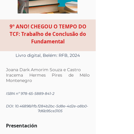
9º ANO! CHEGOU O TEMPO DO
TCF: Trabalho de Conclusão do
Fundamental
Livro digital, Belém: RFB, 2024
Joana Dark Amorim Souza e Castro
Iracema Hermes Pires de Mélo
Montenegro
ISBN nº
978-65-5889-841-2
DOI:
10.46898
/rfb.
f284b2bc-5d8e-4d2e-a8b0-
7d6b95ce3105
Presentación