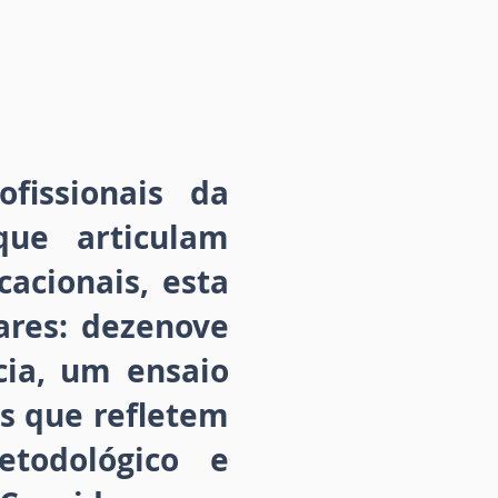
fissionais da
que articulam
acionais, esta
ares: dezenove
ncia, um ensaio
os que refletem
etodológico e