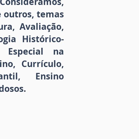
 Consideramos,
e outros, temas
ra, Avaliação,
ogia Histórico-
o Especial na
no, Currículo,
antil, Ensino
dosos.