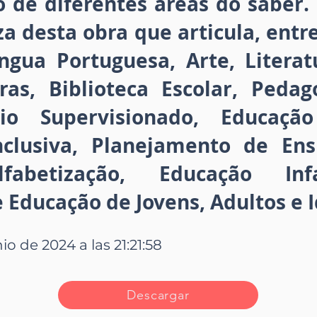
o de diferentes áreas do saber.
za desta obra que articula, entr
ngua Portuguesa, Arte, Literatu
ras, Biblioteca Escolar, Pedag
ágio Supervisionado, Educaçã
nclusiva, Planejamento de Ensi
lfabetização, Educação Inf
Educação de Jovens, Adultos e I
io de 2024 a las 21:21:58
Descargar