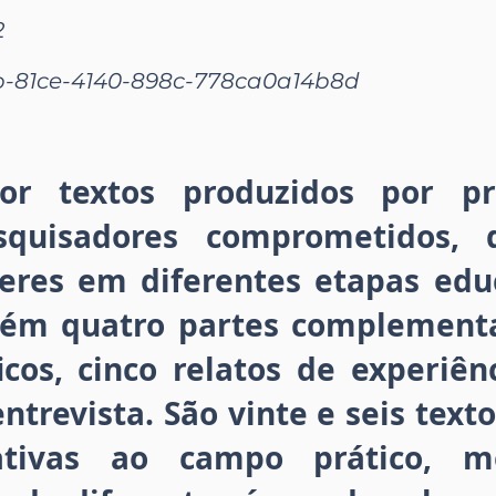
2
b-81ce-4140-898c-778ca0a14b8d
por textos produzidos por pro
squisadores comprometidos, 
beres em diferentes etapas educ
tém quatro partes complement
ficos, cinco relatos de experiê
entrevista. São vinte e seis text
ativas ao campo prático, m