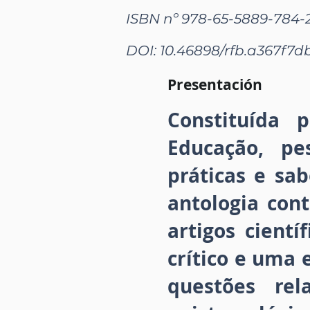
ISBN nº 978-65-5889-784-
DOI: 10.46898/rfb.
a367f7d
Presentación
Constituída 
Educação, pe
práticas e sa
antologia con
artigos cientí
crítico e uma 
questões rel