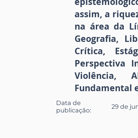
epistemológic
assim, a rique
na área da Lí
Geografia, Lib
Crítica, Est
Perspectiva I
Violência, A
Fundamental e 
Data de
29 de jun
publicação
: