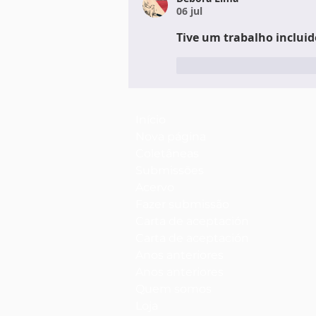
06 jul
Tive um trabalho incluid
Me gusta
Respond
Início
Nova página
Coletâneas
Submissões
Acervo
Fazer submissão
Carta de aceptación
Carta de aceptación
Anos anteriores
Anos anteriores
Quem somos
Loja