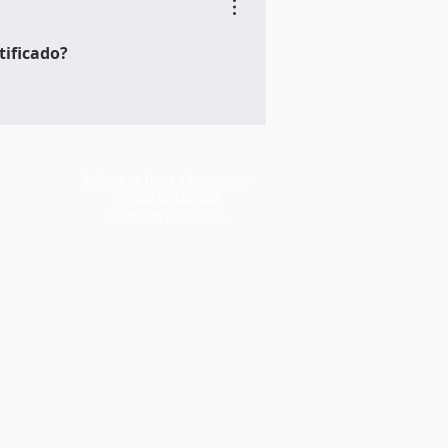
tificado?
Política de Troca e Reembolso
Política de Entrega
Termo de Publicação