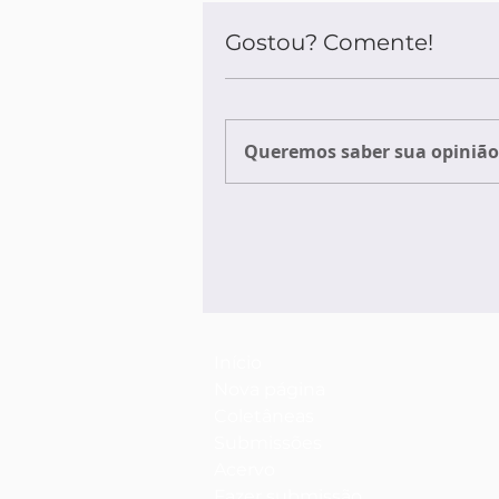
Gostou? Comente!
Queremos saber sua opinião 
Início
Nova página
Coletâneas
Submissões
Acervo
Fazer submissão