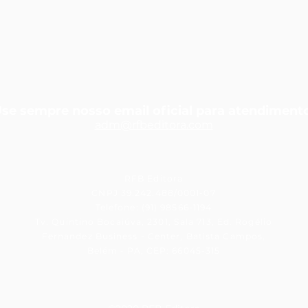
se sempre nosso email oficial para atendiment
adm@rfbedit
ora.com
RFB Editora
CNPJ 39.242.488/0001-07
Telefone: (91) 98566-1194
Tv. Quintino Bocaiúva, 2301, Sala 713, Ed. Rogélio
Fernandez Business - Center, Batista Campos,
Belém - PA, CEP: 66045-315