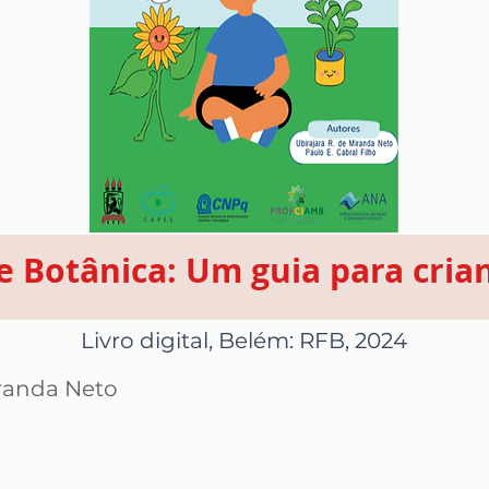
de Botânica: Um guia para cria
Livro digital, Belém: RFB, 2024
iranda Neto
o