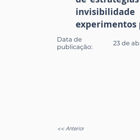
invisibilid
experimentos 
Data de
23 de abr
publicação
:
<< Anterior