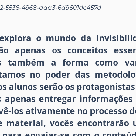
2-5536-4968-aaa3-6d9601dc457d
 explora o mundo da invisibili
ão apenas os conceitos essen
as também a forma como va
itamos no poder das metodolo
os alunos serão os protagonistas
 apenas entregar informações 
vê-los ativamente no processo d
e material, vocês encontrarão
s para engajar-se com o conteú