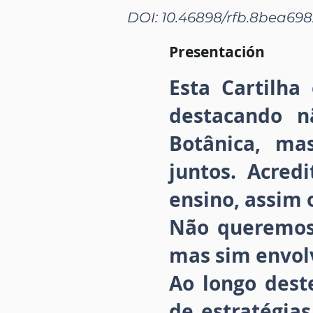
DOI: 10.46898/rfb.
8bea698
Presentación
Esta Cartilha
destacando n
Botânica, m
juntos. Acred
ensino, assim 
Não queremos
mas sim envol
Ao longo dest
de estratégia