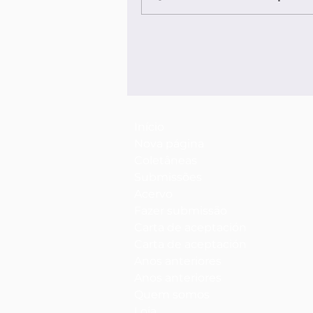
Início
Nova página
Coletâneas
Submissões
Acervo
Fazer submissão
Carta de aceptación
Carta de aceptación
Anos anteriores
Anos anteriores
Quem somos
Loja