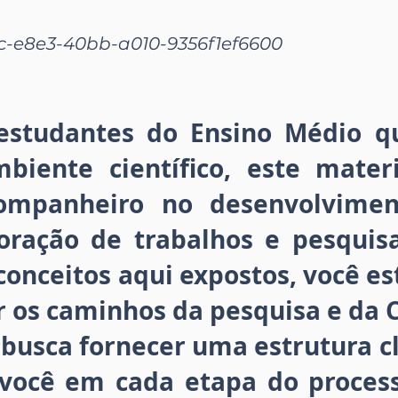
-e8e3-40bb-a010-9356f1ef6600
 estudantes do Ensino Médio q
biente científico, este mater
ompanheiro no desenvolviment
boração de trabalhos e pesquis
onceitos aqui expostos, você e
 os caminhos da pesquisa e da C
usca fornecer uma estrutura cl
 você em cada etapa do proces