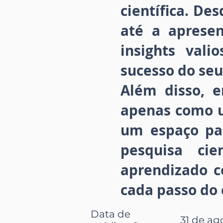
científica. D
até a apresen
insights vali
sucesso do seu
Além disso, e
apenas como 
um espaço par
pesquisa ci
aprendizado c
cada passo do
Data de
31 de ago