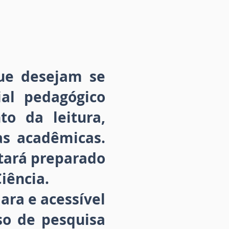
ue desejam se
ial pedagógico
o da leitura,
as acadêmicas.
stará preparado
iência.
ara e acessível
so de pesquisa