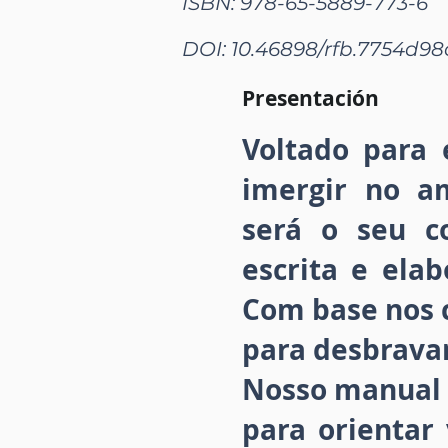
ISBN: 978-65-5889-773-6
DOI: 10.46898/rfb.
7754d98c
Presentación
Voltado para
imergir no am
será o seu c
escrita e ela
Com base nos c
para desbravar
Nosso manual b
para orientar