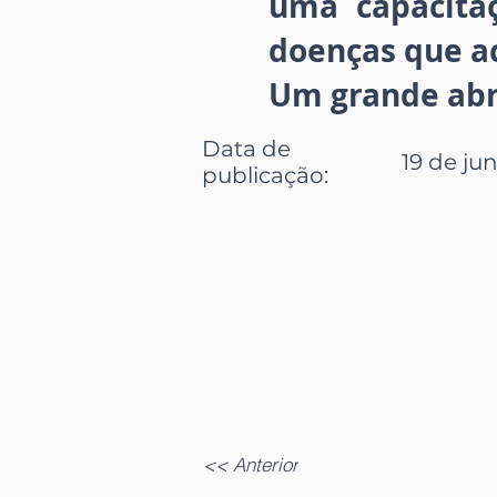
uma capacitaç
doenças que a
Um grande abr
Data de
19 de jun
publicação
:
<< Anterior