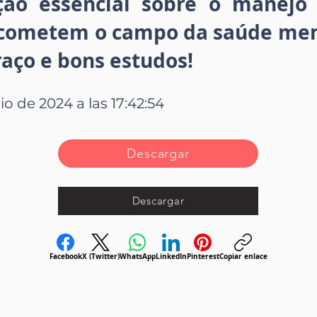
ão essencial sobre o manejo 
cometem o campo da saúde ment
aço e bons estudos!
io de 2024 a las 17:42:54
Descargar
Descargar
Facebook
X (Twitter)
WhatsApp
LinkedIn
Pinterest
Copiar enlace