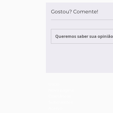
Gostou? Comente!
Queremos saber sua opinião 
Início
Nova página
Coletâneas
Submissões
Acervo