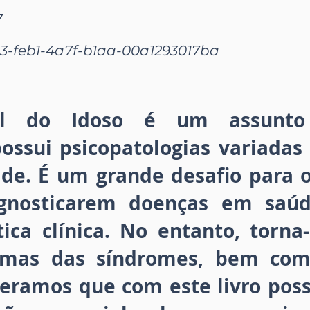
7
-feb1-4a7f-b1aa-00a1293017ba
al do Idoso é um assunto
ossui psicopatologias variadas
de. É um grande desafio para os
gnosticarem doenças em saú
tica clínica. No entanto, torna
umas das síndromes, bem co
eramos que com este livro pos