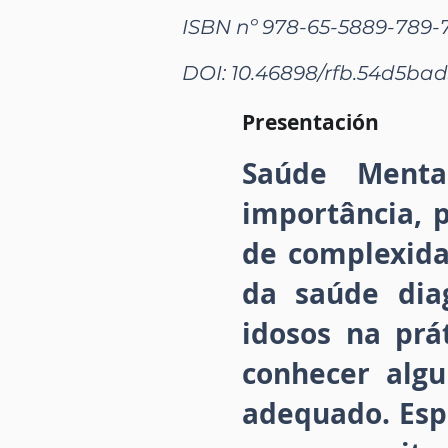
ISBN nº 978-65-5889-789-
DOI: 10.46898/rfb.
54d5bad3
Presentación
Saúde Ment
importância, p
de complexida
da saúde dia
idosos na prá
conhecer alg
adequado. Esp