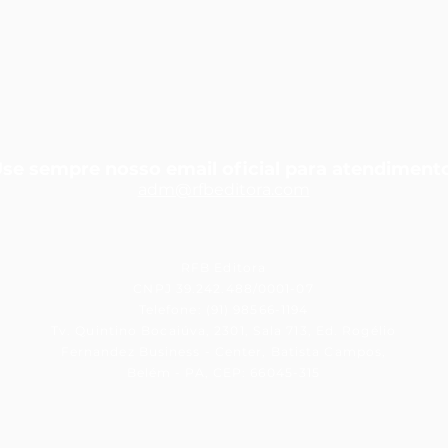
se sempre nosso email oficial para atendiment
adm@rfbedit
ora.com
RFB Editora
CNPJ 39.242.488/0001-07
Telefone: (91) 98566-1194
Tv. Quintino Bocaiúva, 2301, Sala 713, Ed. Rogélio
Fernandez Business - Center, Batista Campos,
Belém - PA, CEP: 66045-315