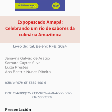
Expopescado Amapá:
Celebrando um rio de sabores da
culinária Amazônica
Livro digital, Belém: RFB, 2024
Janayna Galvão de Araújo
Samara Cayres Silva
Luiza Prestes
Ana Beatriz Nunes Ribeiro
ISBN nº
978-65-5889-690-6
DOI:
10.46898
/rfb.
233b02c7-a1a8-4bdb-bf9b-
931c58ad8fde
Presentación