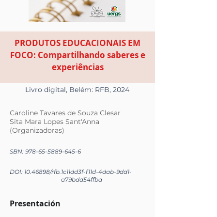
PRODUTOS EDUCACIONAIS EM
FOCO: Compartilhando saberes e
experiências
Livro digital, Belém: RFB, 2024
Caroline Tavares de Souza Clesar
Sita Mara Lopes Sant'Anna
(Organizadoras)
SBN:
978-65-5889-645-6
DOI:
10.46898
/rfb.
1c11dd3f-f11d-4dab-9dd1-
a79bdd54ffba
Presentación