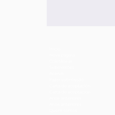
Início
Nova página
Coletâneas
Submissões
Acervo
Fazer submissão
Carta de aceptación
Carta de aceptación
Anos anteriores
Anos anteriores
Quem somos