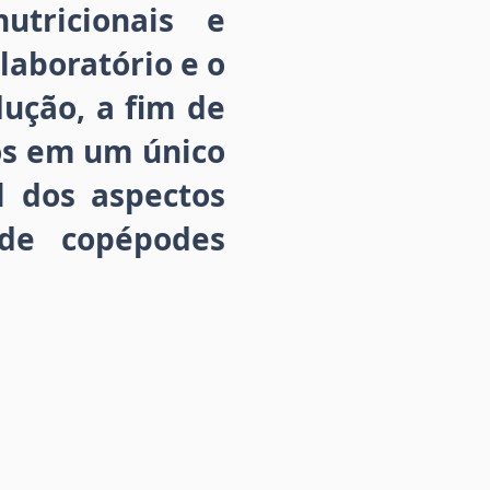
utricionais e
laboratório e o
ução, a fim de
os em um único
l dos aspectos
 de copépodes