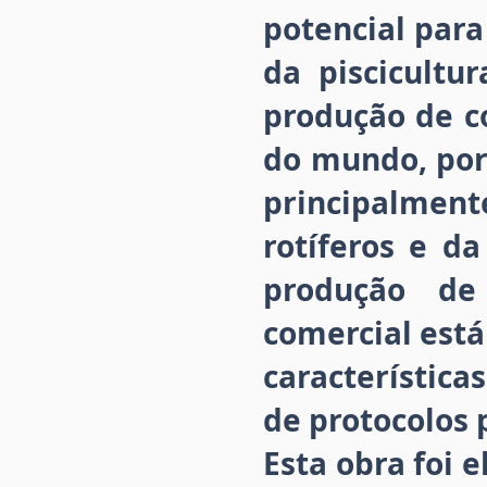
potencial par
da piscicult
produção de c
do mundo, por
principalme
rotíferos e da
produção de
comercial está
característica
de protocolos 
Esta obra foi 