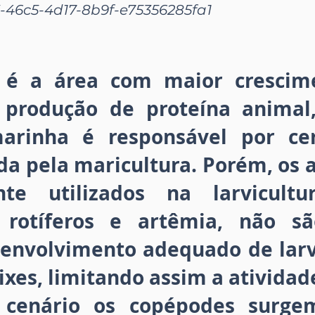
-46c5-4d17-8b9f-e75356285fa1
a é a área com maior crescim
 produção de proteína animal
 marinha é responsável por c
a pela maricultura. Porém, os 
ente utilizados na larvicult
 rotíferos e artêmia, não s
senvolvimento adequado de larv
ixes, limitando assim a atividad
 cenário os copépodes surg