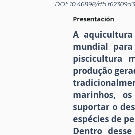
DOI: 10.46898/rfb.
f62309d3
Presentación
A aquicultur
mundial para
piscicultura
produção gerad
tradicionalm
marinhos, os
suportar o de
espécies de pe
Dentro desse