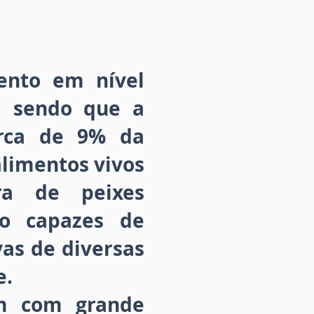
ento em nível
, sendo que a
erca de 9% da
alimentos vivos
ura de peixes
ão capazes de
as de diversas
e.
em com grande