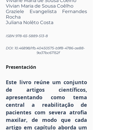
Viviane Maria de Sousa Coêlho
Vivian Maria de Sousa Coêlho
Graziele Evangelista Fernandes
Rocha
Juliana Nolêto Costa
ISBN
978-65-5889-513-8
DOI:
10.46898
/rfb.
40450575
-b9f8-4786-ae88-
9a37bc67152f
Presentación
Este livro reúne um conjunto
de artigos científicos,
apresentando como tema
central a reabilitação de
pacientes com severa atrofia
maxilar, de modo que cada
artigo em capítulo aborda um