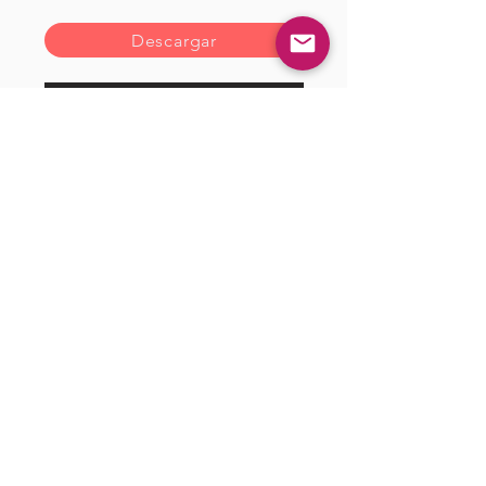
Descargar
Descargar
<< Anterior
Próximo >>
Gostou?
Iniciar sesión
Comente!
0.0 / 5 (0)
Queremos saber sua opinião sobre a publicação!
Comparte lo que piensas
Sé el primero en escribir un comentario.