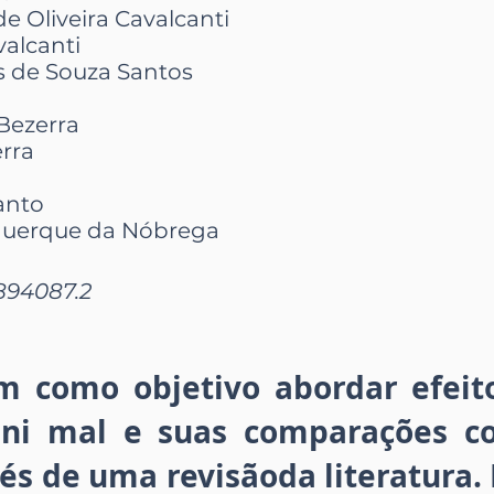
de Oliveira Cavalcanti
alcanti
 de Souza Santos
Bezerra
erra
Santo
querque da Nóbrega
894087.2
em como objetivo abordar efeit
ni mal e suas comparações co
s de uma revisãoda literatura.