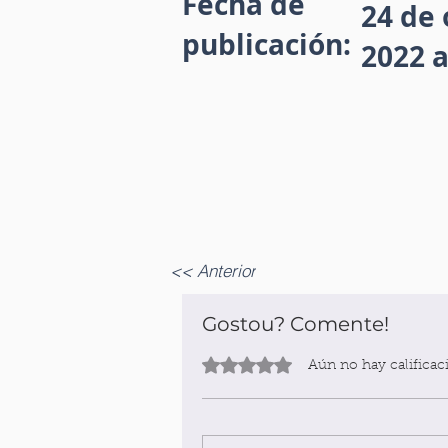
Fecha de
24 de 
publicación:
2022 a
<< Anterior
Gostou? Comente!
Obtuvo 0 de 5 estrellas.
Aún no hay calificac