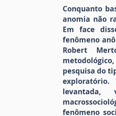
Conquanto bas
anomia não r
Em face diss
fenômeno anôm
Robert Mert
metodológico, 
pesquisa do ti
exploratório
levantada, 
macrossocioló
fenômeno soci