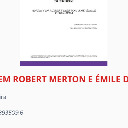
EM ROBERT MERTON E ÉMILE 
ira
893509.6