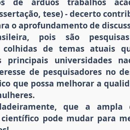
os de árduos trabalhos aca
ssertação, tese) - decerto cont
ara o aprofundamento de discuss
sileira, pois são pesquisa
 e colhidas de temas atuais 
s principais universidades na
teresse de pesquisadores no d
ífico que possa melhorar a quali
ulheres.
rdadeiramente, que a ampla 
 científico pode mudar para m
s!