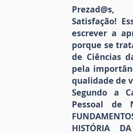
Prezad@s,
Satisfação! 
escrever a ap
porque se tra
de Ciências d
pela importân
qualidade de v
Segundo a C
Pessoal de N
FUNDAMENTOS
HISTÓRIA D