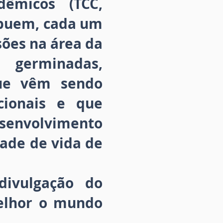
dêmicos (TCC,
ribuem, cada um
ões na área da
s germinadas,
que vêm sendo
cionais e que
esenvolvimento
dade de vida de
divulgação do
elhor o mundo