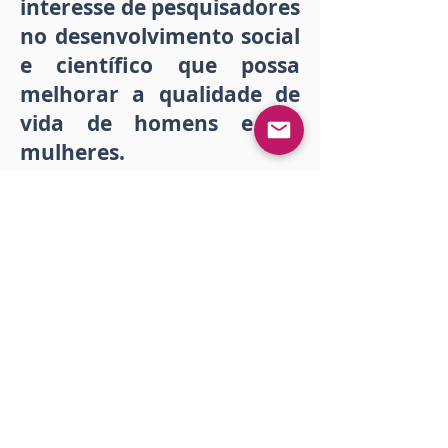
interesse de pesquisadores
no desenvolvimento social
e científico que possa
melhorar a qualidade de
vida de homens e de
mulheres.
Acredito,
verdadeiramente, que a
ampla divulgação do
conhecimento científico
pode mudar para melhor o
mundo em que vivemos!
Esse livro é parte da
materialização dessa
utopia.
Prof. Dr. Ednilson Sergio