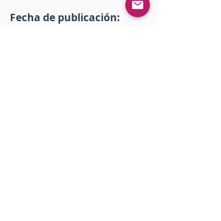
Fecha de publicación:
26 de noviembre de 2021 a
las 18:05:17
Descargar
Impressão
<< Anterior
Próximo >>
Gostou?
Iniciar sesión
Comente!
0.0 / 5 (0)