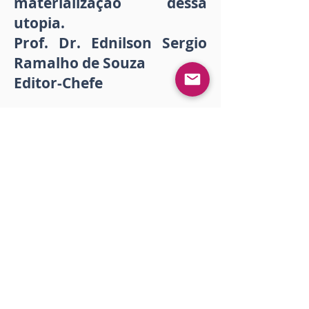
materialização dessa
utopia.
Prof. Dr. Ednilson Sergio
Ramalho de Souza
Editor-Chefe
Fecha de publicación:
16 de noviembre de 2021 a
las 0:05:34
Descargar
Impressão
<< Anterior
Próximo >>