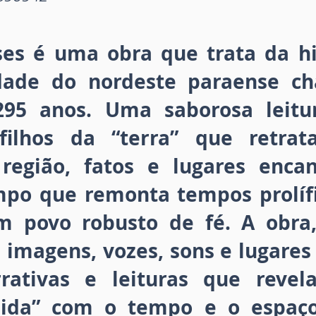
nses é uma obra que trata da h
dade do nordeste paraense ch
95 anos. Uma saborosa leitur
 filhos da “terra” que retrat
 região, fatos e lugares enc
po que remonta tempos prolífi
m povo robusto de fé. A obra
, imagens, vozes, sons e lugares
rrativas e leituras que revel
“lida” com o tempo e o espaço