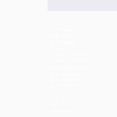
Início
Nova página
Coletâneas
Submissões
Acervo
Fazer submissão
Carta de aceptación
Carta de aceptación
Anos anteriores
Anos anteriores
Quem somos
Loja
Anais-FAN
Loja
Orçamento