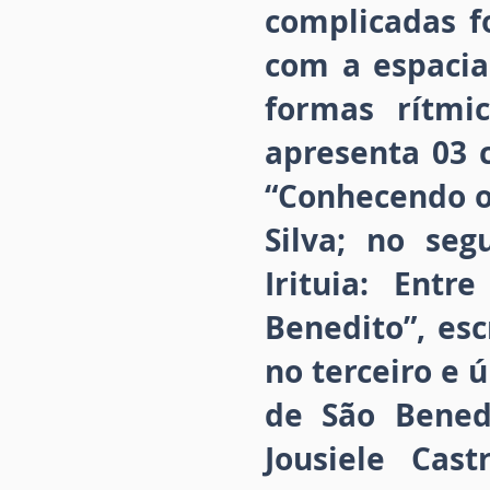
complicadas f
com a espacia
formas rítmi
apresenta 03 c
“Conhecendo o 
Silva; no se
Irituia: Ent
Benedito”, esc
no terceiro e 
de São Benedi
Jousiele Cas