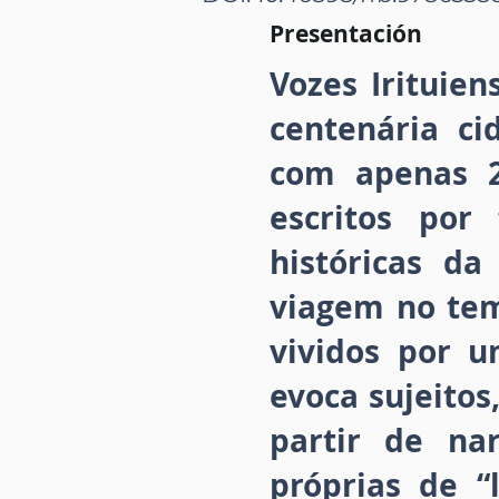
Presentación
Vozes Irituie
centenária ci
com apenas 2
escritos por
históricas da
viagem no tem
vividos por u
evoca sujeitos
partir de na
próprias de 