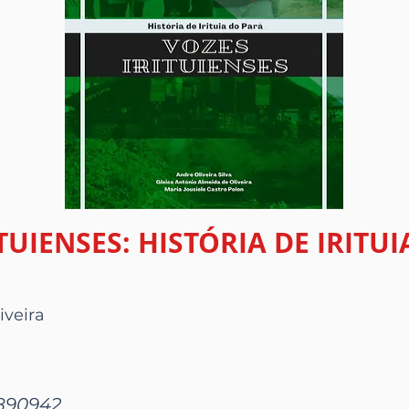
TUIENSES: HISTÓRIA DE IRITU
iveira
8890942