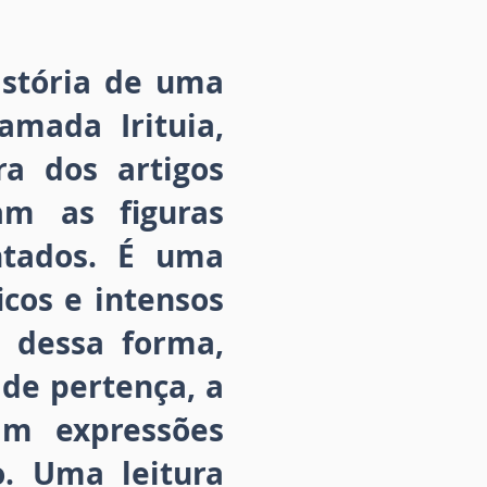
istória de uma
amada Irituia,
a dos artigos
am as figuras
antados. É uma
cos e intensos
, dessa forma,
 de pertença, a
am expressões
. Uma leitura