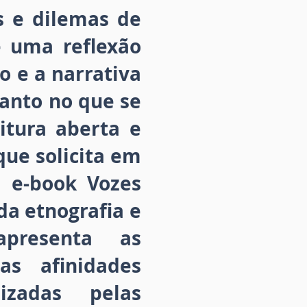
s e dilemas de
e uma reflexão
o e a narrativa
tanto no que se
itura aberta e
que solicita em
O e-book Vozes
da etnografia e
presenta as
as afinidades
izadas pelas