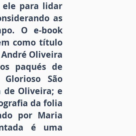
ele para lidar
onsiderando as
mpo. O e-book
tem como título
 André Oliveira
ros paqués de
 Glorioso São
 de Oliveira; e
grafia da folia
rado por Maria
sentada é uma