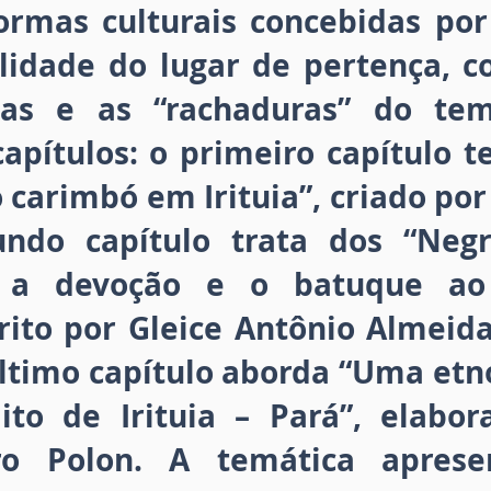
ormas culturais concebidas por 
lidade do lugar de pertença, c
cas e as “rachaduras” do te
apítulos: o primeiro capítulo 
carimbó em Irituia”, criado por
gundo capítulo trata dos “Neg
re a devoção e o batuque ao
rito por Gleice Antônio Almeida
último capítulo aborda “Uma etno
to de Irituia – Pará”, elabo
tro Polon. A temática apre