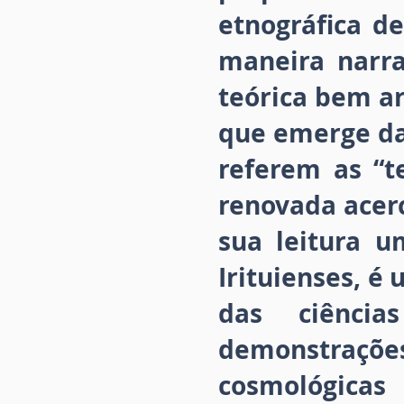
etnográfica d
maneira narra
teórica bem ar
que emerge das
referem as “t
renovada acerc
sua leitura u
Irituienses, é
das ciênci
demonstraçõe
cosmológica