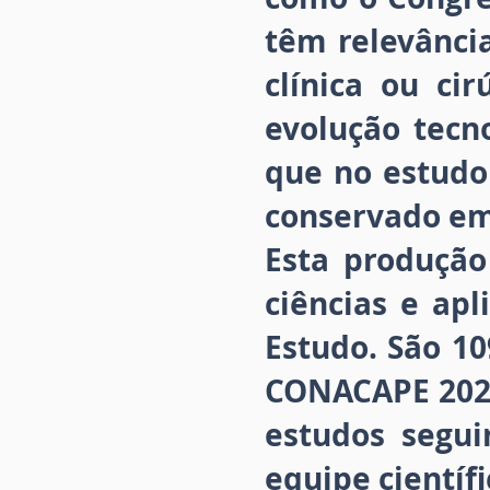
têm relevância
clínica ou c
evolução tecno
que no estudo 
conservado em 
Esta produção
ciências e ap
Estudo. São 1
CONACAPE 2020
estudos segui
equipe científ