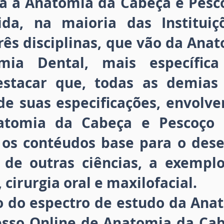
a a Anatomia da Cabeça e Pesc
ida, na maioria das Institui
rês disciplinas, que vão da Ana
mia Dental, mais específica
stacar que, todas as demias 
 de suas especificações, envolv
atomia da Cabeça e Pescoço
os contéudos base para o des
de outras ciências, a exemplo
cirurgia oral e maxilofacial.
o do espectro de estudo da An
sso Online de Anatomia da Cab