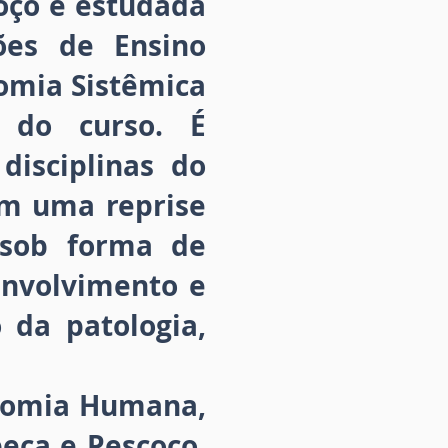
oço é estudada
ções de Ensino
tomia Sistêmica
 do curso. É
disciplinas do
em uma reprise
 sob forma de
envolvimento e
 da patologia,
atomia Humana,
eça e Pescoço,