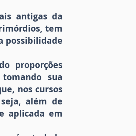
is antigas da
rimórdios, tem
a possibilidade
do proporções
m tomando sua
que, nos cursos
seja, além de
 e aplicada em