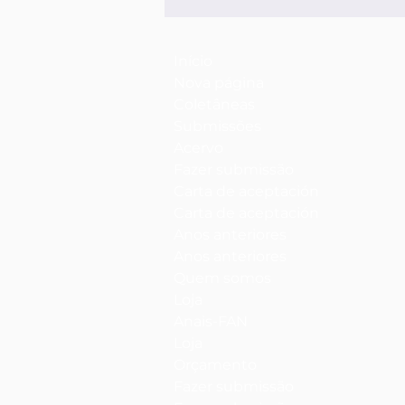
Início
Nova página
Coletâneas
Submissões
Acervo
Fazer submissão
Carta de aceptación
Carta de aceptación
Anos anteriores
Anos anteriores
Quem somos
Loja
Anais-FAN
Loja
Orçamento
Fazer submissão