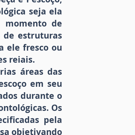
lógica seja ela
um momento de
o de estruturas
a ele fresco ou
 reiais.
rias áreas das
Pescoço em seu
ados durante o
ntológicas. Os
cificadas pela
osa objetivando