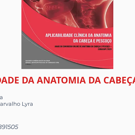
DADE DA ANATOMIA DA CABEÇ
va
arvalho Lyra
891505