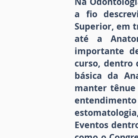
Na Odontologi
a fio descrev
Superior, em t
até a Anato
importante de
curso, dentro
básica da An
manter tênue 
entendimento 
estomatologia, 
Eventos dentr
como o Congre