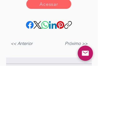
Acessar
<< Anterior
Próximo >>
Gostou?
Iniciar sesión
Comente!
0.0 / 5 (0)
Queremos saber sua opinião sobre a publicação!
Comparte lo que piensas