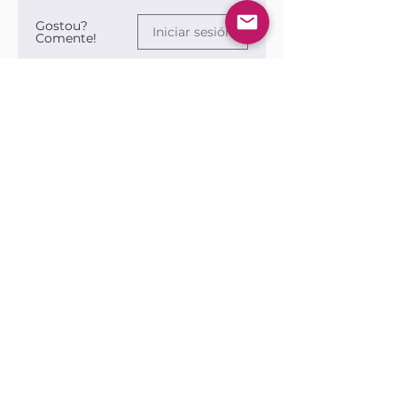
Gostou?
Iniciar sesión
Comente!
0.0 / 5 (0)
Queremos saber sua opinião sobre a publicação!
Comparte lo que piensas
Sé el primero en escribir un comentario.
Siga nossas redes sociais para ficar por
dentro das publicações!