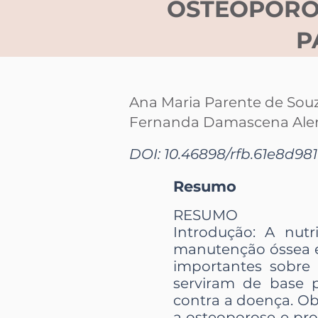
OSTEOPOROS
P
Ana Maria Parente de Sou
Fernanda Damascena Ale
DOI: 10.46898/rfb.
61e8d98
Resumo
RESUMO
Introdução: A nut
manutenção óssea e
importantes sobre 
serviram de base 
contra a doença. Obj
a osteoporose e pr