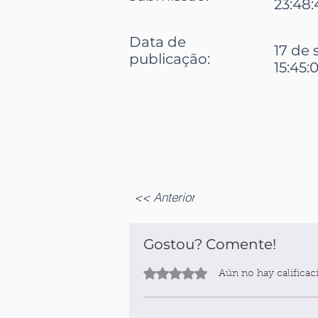
23:48:
Data de
17 de 
publicação:
15:45:
<< Anterior
Gostou? Comente!
Obtuvo 0 de 5 estrellas.
Aún no hay calificac