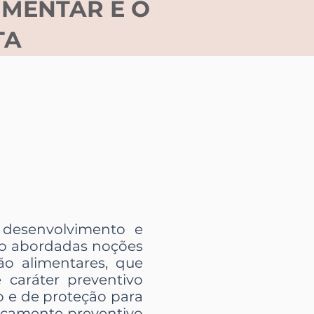
IMENTAR E O
TA
 desenvolvimento e
ão abordadas noções
ão alimentares, que
caráter preventivo
co e de proteção para
icamente preventivo