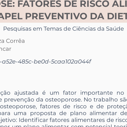
E: FATORES DE RISCO AL
APEL PREVENTIVO DA DIE
Pesquisas em Temas de Ciências da Saúde
za Corrêa
ncar
1-a52e-485c-be0d-5caa102a044f
rição ajustada é um fator importante no
 prevenção da osteoporose. No trabalho s
osteoporose, fatores de risco e de proteç
para uma proposta de plano alimentar de 
etivo: Identificar fatores alimentares de ris
opor um plano alimentar com potencial teor