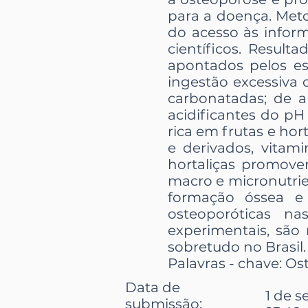
para a doença. Meto
do acesso às infor
científicos. Result
apontados pelos es
ingestão excessiva 
carbonatadas; de al
acidificantes do pH
rica em frutas e hor
e derivados, vitami
hortaliças promove
macro e micronutrie
formação óssea e 
osteoporóticas na
experimentais, são 
sobretudo no Brasil.
Palavras - chave: Ost
Data de
1 de s
submissão: