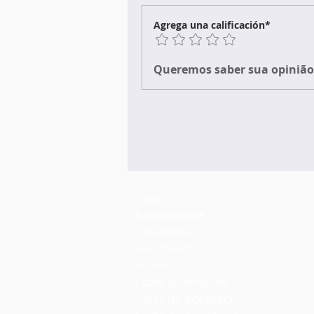
Agrega una calificación*
Queremos saber sua opinião 
Início
Nova página
Coletâneas
Submissões
Acervo
Fazer submissão
Carta de aceptación