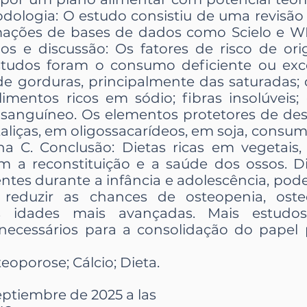
dologia: O estudo consistiu de uma revisão d
mações de bases de dados como Scielo e WH
ados e discussão: Os fatores de risco de o
tudos foram o consumo deficiente ou exce
de gorduras, principalmente das saturadas;
imentos ricos em sódio; fibras insolúveis;
 sanguíneo. Os elementos protetores de de
taliças, em oligossacarídeos, em soja, cons
na C. Conclusão: Dietas ricas em vegetais,
m a reconstituição e a saúde dos ossos. 
ntes durante a infância e adolescência, po
reduzir as chances de osteopenia, oste
s idades mais avançadas. Mais estudos
necessários para a consolidação do papel 
eoporose; Cálcio; Dieta.
eptiembre de 2025 a las