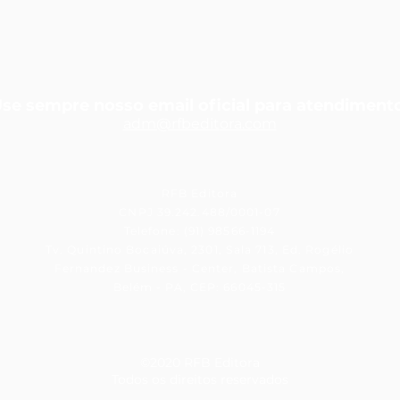
se sempre nosso email oficial para atendiment
adm@rfbedit
ora.com
RFB Editora
CNPJ 39.242.488/0001-07
Telefone: (91) 98566-1194
Tv. Quintino Bocaiúva, 2301, Sala 713, Ed. Rogélio
Fernandez Business - Center, Batista Campos,
Belém - PA, CEP: 66045-315
©2020 RFB Editora
Todos os direitos reservados