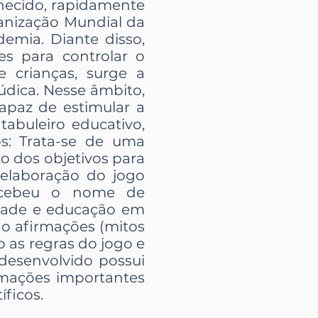
nhecido, rapidamente
anização Mundial da
mia. Diante disso,
s para controlar o
 crianças, surge a
údica. Nesse âmbito,
apaz de estimular a
abuleiro educativo,
s: Trata-se de uma
ão dos objetivos para
) elaboração do jogo
recebeu o nome de
idade e educação em
do afirmações (mitos
 as regras do jogo e
 desenvolvido possui
rmações importantes
ficos.