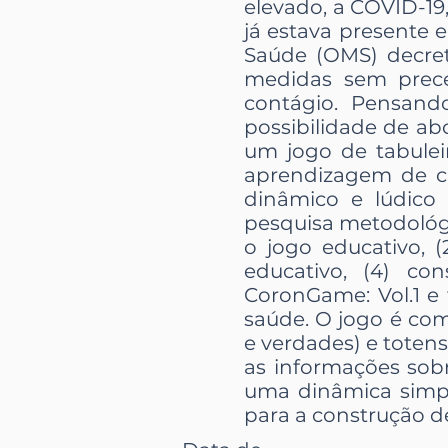
elevado, a COVID-19
já estava presente
Saúde (OMS) decre
medidas sem prece
contágio. Pensand
possibilidade de ab
um jogo de tabulei
aprendizagem de cr
dinâmico e lúdico
pesquisa metodológic
o jogo educativo, (
educativo, (4) c
CoronGame: Vol.1 e
saúde. O jogo é com
e verdades) e toten
as informações sobr
uma dinâmica simpl
para a construção 