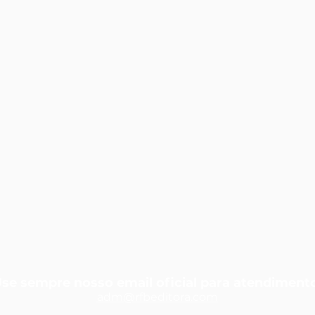
se sempre nosso email oficial para atendiment
adm@rfbedit
ora.com