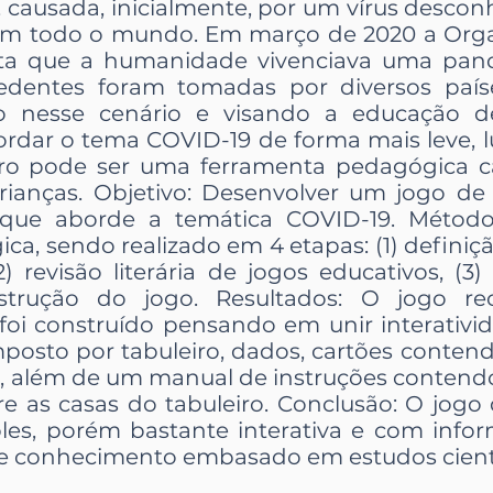
, causada, inicialmente, por um vírus desco
 em todo o mundo. Em março de 2020 a Org
ta que a humanidade vivenciava uma pande
dentes foram tomadas por diversos paíse
o nesse cenário e visando a educação de
ordar o tema COVID-19 de forma mais leve, l
ro pode ser uma ferramenta pedagógica c
ianças. Objetivo: Desenvolver um jogo de t
 que aborde a temática COVID-19. Método
a, sendo realizado em 4 etapas: (1) definiç
2) revisão literária de jogos educativos, (3
onstrução do jogo. Resultados: O jogo 
 foi construído pensando em unir interativ
posto por tabuleiro, dados, cartões conten
s, além de um manual de instruções contendo
e as casas do tabuleiro. Conclusão: O jogo
es, porém bastante interativa e com info
de conhecimento embasado em estudos cientí