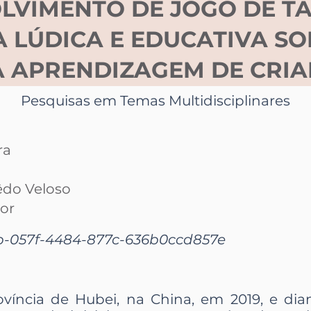
LVIMENTO DE JOGO DE TA
LÚDICA E EDUCATIVA SO
 APRENDIZAGEM DE CRI
Pesquisas em Temas Multidisciplinares
ra
êdo Veloso
ior
b-057f-4484-877c-636b0ccd857e
íncia de Hubei, na China, em 2019, e di