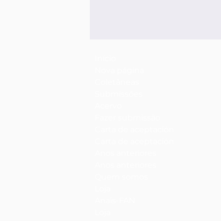
Início
Nova página
Coletâneas
Submissões
Acervo
Fazer submissão
Carta de aceptación
Carta de aceptación
Anos anteriores
Anos anteriores
Quem somos
Loja
Anais-FAN
Loja