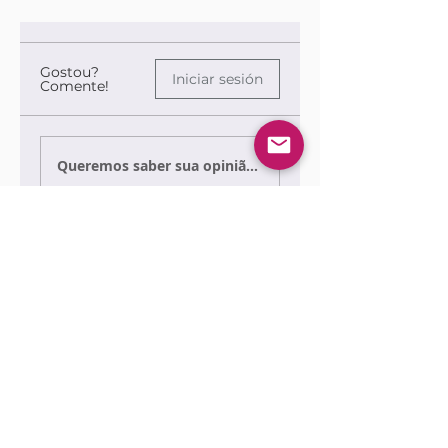
Gostou?
Iniciar sesión
Comente!
Queremos saber sua opinião sobre a publicação!
Comparte lo que piensas
Sé el primero en escribir un comentario.
Siga nossas redes sociais para ficar por
dentro das publicações!