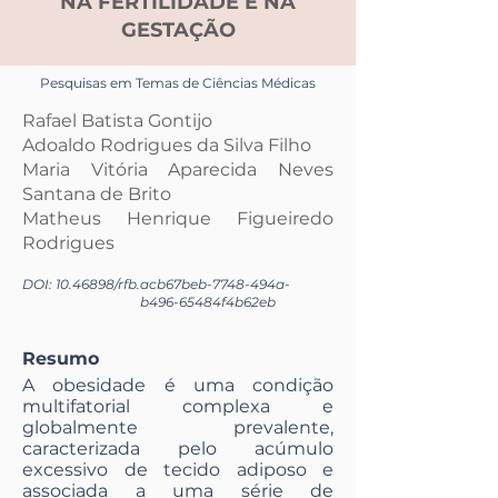
NA FERTILIDADE E NA
GESTAÇÃO
Pesquisas em Temas de Ciências Médicas
Rafael Batista Gontijo
Adoaldo Rodrigues da Silva Filho
Maria Vitória Aparecida Neves
Santana de Brito
Matheus Henrique Figueiredo
Rodrigues
DOI:
10.46898
/rfb.
acb67beb-7748-494a-
b496-65484f4b62eb
Resumo
A obesidade é uma condição
multifatorial complexa e
globalmente prevalente,
caracterizada pelo acúmulo
excessivo de tecido adiposo e
associada a uma série de