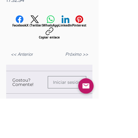
17:52:54
Facebook
X (Twitter)
WhatsApp
LinkedIn
Pinterest
Copiar enlace
<< Anterior
Próximo >>
Gostou?
Iniciar sesión
Comente!
Queremos saber sua opinião sobre a publicação!
Comparte lo que piensas
Sé el primero en escribir un comentario.