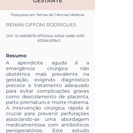
GESTANTE
Pesquisas em Temas de Ciências Médicas
RENAN GIFFONI RODRIGUES
DOI:
10.46898
/rfb.
917455ac-b5bd-4e68-a0f2-
6130dc9119c2
Resumo
A apendicite aguda é a
emergência cirúrgica não
obstétrica mais prevalente na
gestação, exigindo diagnóstico
precoce e tratamento adequado
para evitar complicações graves
como descolamento de placenta,
parto prematuro e morte materna.
A intervenção cirúrgica rápida é
crucial para prevenir perfurações
associando-se uma abordagem
medicamentosa com antibióticos
perioperatórios. Este estudo