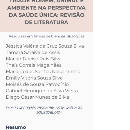
TRÍADE HOMEM, ANIMAL E
AMBIENTE NA PERSPECTIVA
DA SAÚDE ÚNICA: REVISÃO
DE LITERATURA
Pesquisas em Temas de Ciências Biológicas
Jéssica Valéria da Cruz Souza Silva
Tamara Saraiva de Assis
Marcio Tarciso Reis-Silva
Thaís Correia Magalhães
Mariana dos Santos Nascimento
Emilly Vitória Souza Silva
Moisés de Souza Patrocínio
Gabriel Henrique da Silva Vieira
Diego César Nunes da Silva
DOI:
10.46898
/rfb.
2b58c0bb-053b-49f1-a616-
90b8076b0174
Resumo