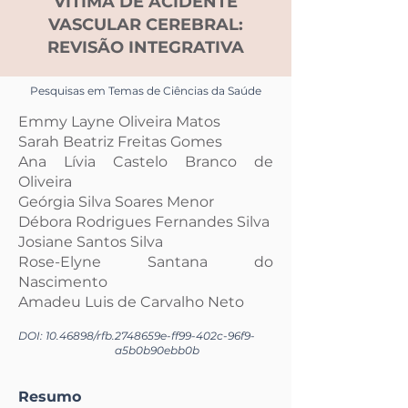
VÍTIMA DE ACIDENTE
VASCULAR CEREBRAL:
REVISÃO INTEGRATIVA
Pesquisas em Temas de Ciências da Saúde
Emmy Layne Oliveira Matos
Sarah Beatriz Freitas Gomes
Ana Lívia Castelo Branco de
Oliveira
Geórgia Silva Soares Menor
Débora Rodrigues Fernandes Silva
Josiane Santos Silva
Rose-Elyne Santana do
Nascimento
Amadeu Luis de Carvalho Neto
DOI:
10.46898
/rfb.
2748659e-ff99-402c-96f9-
a5b0b90ebb0b
Resumo