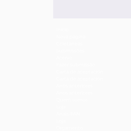
Início
Nova página
Coletâneas
Submissões
Acervo
Fazer submissão
Carta de aceptación
Carta de aceptación
Anos anteriores
Anos anteriores
Quem somos
Loja
Anais-FAN
Loja
Orçamento