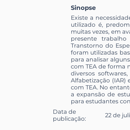
Sinopse
Existe a necessida
utilizado é, predom
muitas vezes, em ava
presente trabalho
Transtorno do Espect
foram utilizadas ba
para analisar alguns
com TEA de forma ma
diversos softwares
Alfabetização (IAR)
com TEA. No entanto
a expansão de estu
para estudantes co
Data de
22 de jul
publicação: