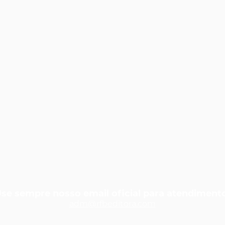
se sempre nosso email oficial para atendiment
adm@rfbedit
ora.com