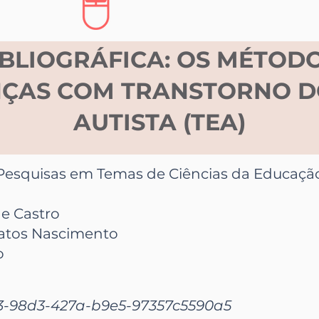
IBLIOGRÁFICA: OS MÉTODO
NÇAS COM TRANSTORNO D
AUTISTA (TEA)
Pesquisas em Temas de Ciências da Educaçã
de Castro
atos Nascimento
o
3-98d3-427a-b9e5-97357c5590a5