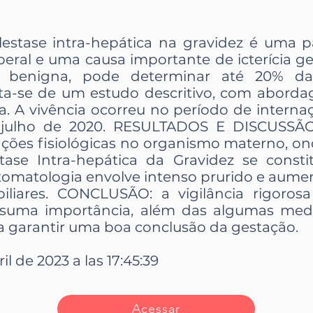
estase intra-hepática na gravidez é uma 
peral e uma causa importante de icterícia g
 benigna, pode determinar até 20% da m
-se de um estudo descritivo, com abordage
ia. A vivência ocorreu no período de interna
 julho de 2020. RESULTADOS E DISCUSSÃO
ções fisiológicas no organismo materno, o
tase Intra-hepática da Gravidez se cons
intomatologia envolve intenso prurido e aum
biliares. CONCLUSÃO: a vigilância rigoros
e suma importância, além das algumas med
 garantir uma boa conclusão da gestação.
il de 2023 a las 17:45:39
Acessar