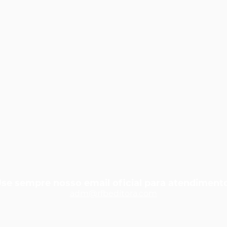
se sempre nosso email oficial para atendiment
adm@rfbedit
ora.com