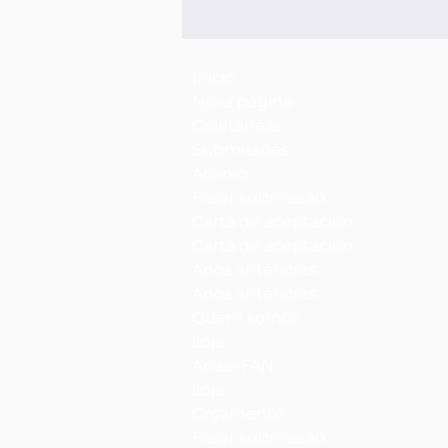
Início
Nova página
Coletâneas
Submissões
Acervo
Fazer submissão
Carta de aceptación
Carta de aceptación
Anos anteriores
Anos anteriores
Quem somos
Loja
Anais-FAN
Loja
Orçamento
Fazer submissão