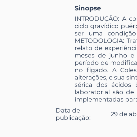
Sinopse
INTRODUÇÃO: A col
ciclo gravídico puér
ser uma condição
METODOLOGIA: Trata
relato de experiênc
meses de junho e
período de modifica
no fígado. A Coles
alterações, e sua s
sérica dos ácidos 
laboratorial são d
implementadas para
Data de
29 de abr
publicação: