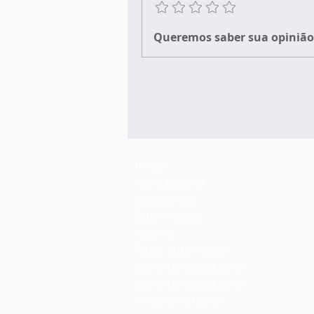
Queremos saber sua opinião 
Início
Nova página
Coletâneas
Submissões
Acervo
Fazer submissão
Carta de aceptación
Carta de aceptación
Anos anteriores