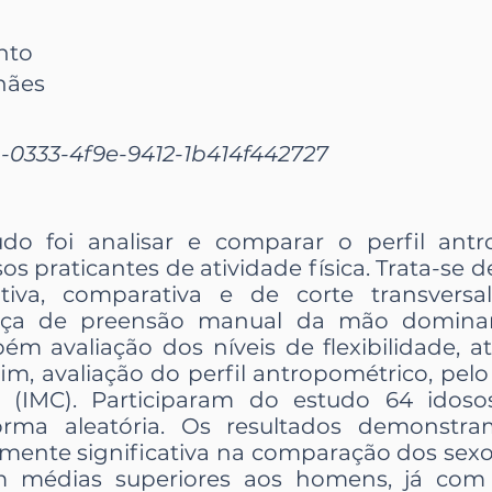
nto
hães
-0333-4f9e-9412-1b414f442727
do foi analisar e comparar o perfil antr
sos praticantes de atividade física. Trata-s
tiva, comparativa e de corte transversal
rça de preensão manual da mão dominan
 avaliação dos níveis de flexibilidade, a
im, avaliação do perfil antropométrico, pel
 (IMC). Participaram do estudo 64 idoso
forma aleatória. Os resultados demonst
amente significativa na comparação dos sexos
m médias superiores aos homens, já com 