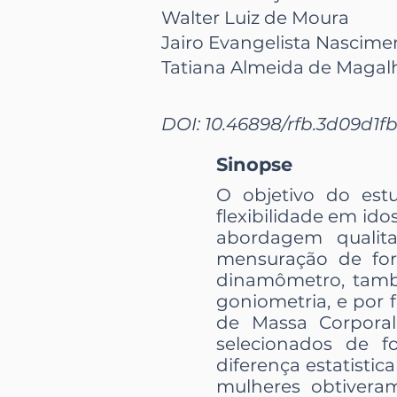
Walter Luiz de Moura
Jairo Evangelista Nascime
Tatiana Almeida de Magal
DOI: 10.46898/rfb.
3d09d1fb
Sinopse
O objetivo do estu
flexibilidade em ido
abordagem qualita
mensuração de fo
dinamômetro, também
goniometria, e por f
de Massa Corporal
selecionados de 
diferença estatistic
mulheres obtivera