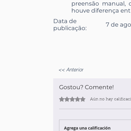
preensão manual, 
houve diferença ent
Data de
7 de ago
publicação:
<< Anterior
Gostou? Comente!
Obtuvo 0 de 5 estrellas.
Aún no hay calificac
Agrega una calificación