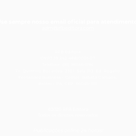
se sempre nosso email oficial para atendiment
adm@rfbedit
ora.com
RFB Editora
CNPJ 39.242.488/0001-07
Telefone: (91) 98566-1194
Tv. Quintino Bocaiúva, 2301, Sala 713, Ed. Rogélio
Fernandez Business - Center, Batista Campos,
Belém - PA, CEP: 66045-315
©2020 RFB Editora
Todos os direitos reservados
Publicações online 24 horas!