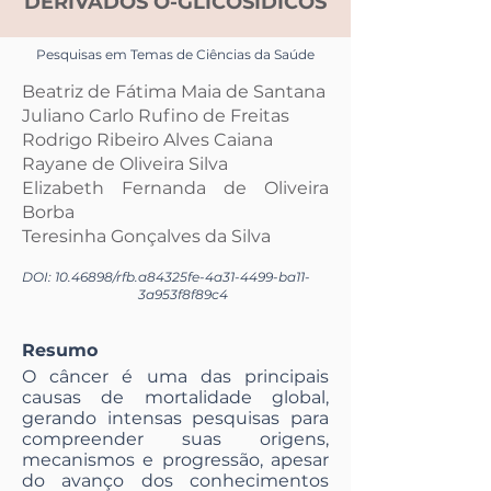
DERIVADOS O-GLICOSÍDICOS
Pesquisas em Temas de Ciências da Saúde
Beatriz de Fátima Maia de Santana
Juliano Carlo Rufino de Freitas
Rodrigo Ribeiro Alves Caiana
Rayane de Oliveira Silva
Elizabeth Fernanda de Oliveira
Borba
Teresinha Gonçalves da Silva
DOI:
10.46898
/rfb.
a84325fe-4a31-4499-ba11-
3a953f8f89c4
Resumo
O câncer é uma das principais
causas de mortalidade global,
gerando intensas pesquisas para
compreender suas origens,
mecanismos e progressão, apesar
do avanço dos conhecimentos