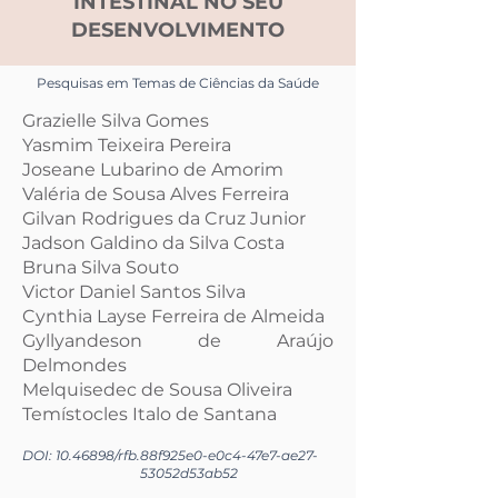
INTESTINAL NO SEU
DESENVOLVIMENTO
Pesquisas em Temas de Ciências da Saúde
Grazielle Silva Gomes
Yasmim Teixeira Pereira
Joseane Lubarino de Amorim
Valéria de Sousa Alves Ferreira
Gilvan Rodrigues da Cruz Junior
Jadson Galdino da Silva Costa
Bruna Silva Souto
Victor Daniel Santos Silva
Cynthia Layse Ferreira de Almeida
Gyllyandeson de Araújo
Delmondes
Melquisedec de Sousa Oliveira
Temístocles Italo de Santana
DOI:
10.46898
/rfb.
88f925e0-e0c4-47e7-ae27-
53052d53ab52