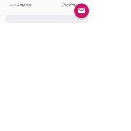
<< Anterior
Próximo >>
Gostou?
Iniciar sesión
Comente!
Queremos saber sua opinião sobre a publicação!
Comparte lo que piensas
Sé el primero en escribir un comentario.
Siga nossas redes sociais para ficar por
dentro das publicações!