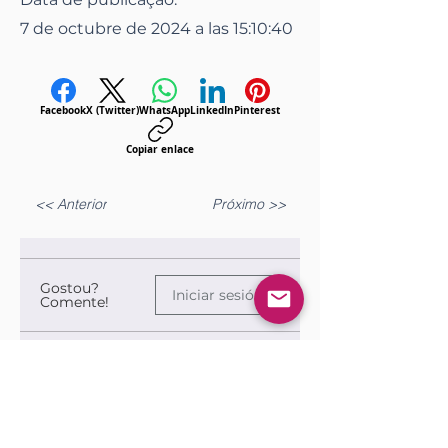
7 de octubre de 2024 a las 15:10:40
Facebook
X (Twitter)
WhatsApp
LinkedIn
Pinterest
Copiar enlace
<< Anterior
Próximo >>
Gostou?
Iniciar sesión
Comente!
Queremos saber sua opinião sobre a publicação!
Comparte lo que piensas